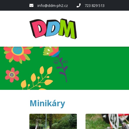
info@ddm-ph2.cz
723 829 513
Minikáry