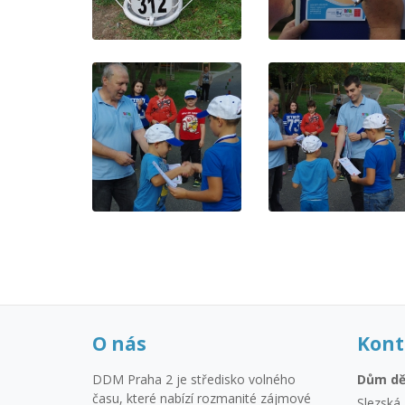
O nás
Kont
DDM Praha 2 je středisko volného
Dům dě
času, které nabízí rozmanité zájmové
Slezská 