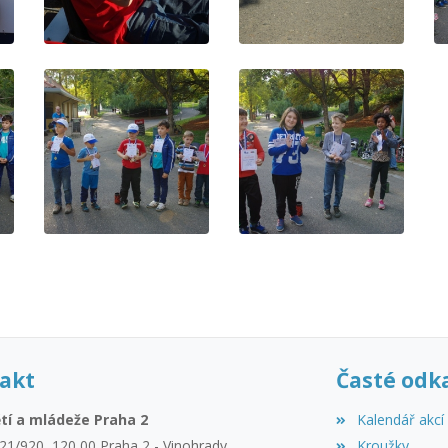
akt
Časté odk
tí a mládeže Praha 2
Kalendář akcí
21/920, 120 00 Praha 2 - Vinohrady
Kroužky