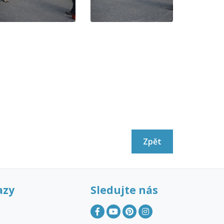
Zpět
azy
Sledujte nás