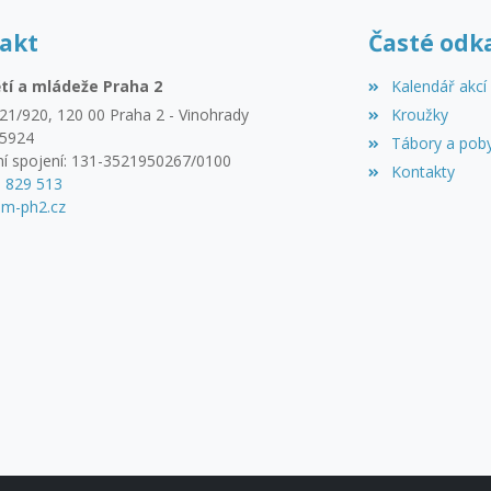
akt
Časté odk
tí a mládeže Praha 2
Kalendář akcí
21/920, 120 00 Praha 2 - Vinohrady
Kroužky
45924
Tábory a pob
í spojení: 131-3521950267/0100
Kontakty
3 829 513
m-ph2.cz