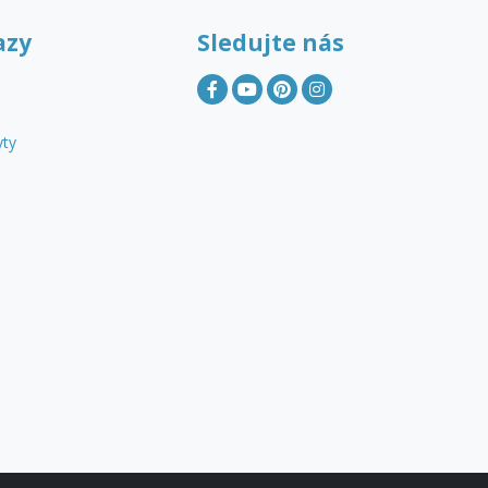
azy
Sledujte nás
yty