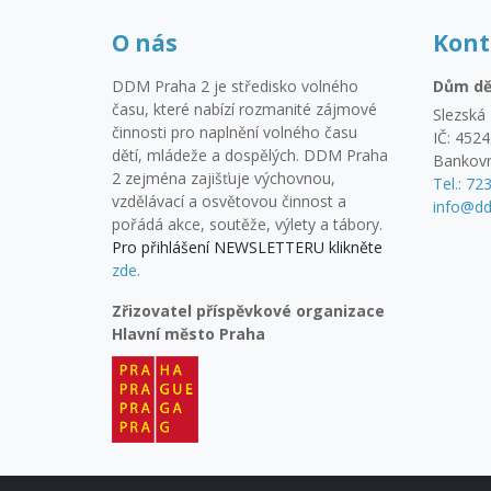
O nás
Kont
DDM Praha 2 je středisko volného
Dům dě
času, které nabízí rozmanité zájmové
Slezská 
činnosti pro naplnění volného času
IČ: 452
dětí, mládeže a dospělých. DDM Praha
Bankovn
2 zejména zajišťuje výchovnou,
Tel.: 72
vzdělávací a osvětovou činnost a
info@dd
pořádá akce, soutěže, výlety a tábory.
Pro přihlášení NEWSLETTERU klikněte
zde.
Zřizovatel příspěvkové organizace
Hlavní město Praha