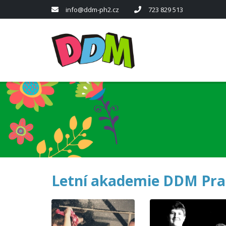
info@ddm-ph2.cz
723 829 513
Letní akademie DDM Pra