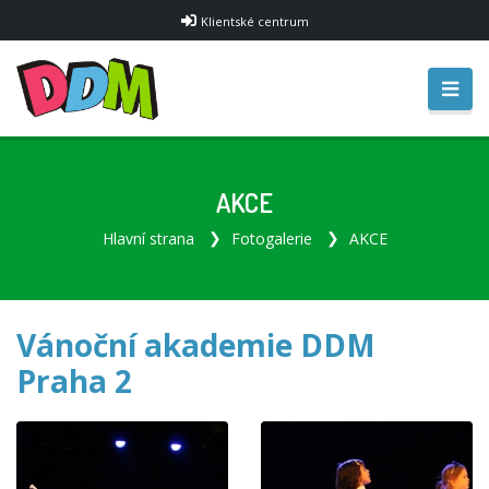
Klientské centrum
AKCE
Hlavní strana
Fotogalerie
AKCE
Vánoční akademie DDM
Praha 2