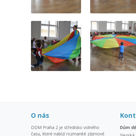
O nás
Kont
DDM Praha 2 je středisko volného
Dům dě
času, které nabízí rozmanité zájmové
Slezská 