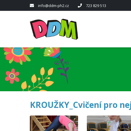
info@ddm-ph2.cz
723 829 513
KROUŽKY_Cvičení pro ne