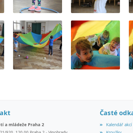
akt
Časté odk
tí a mládeže Praha 2
Kalendář akcí
21/920, 120 00 Praha 2 - Vinohrady
Kroužky