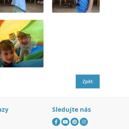
Zpět
azy
Sledujte nás