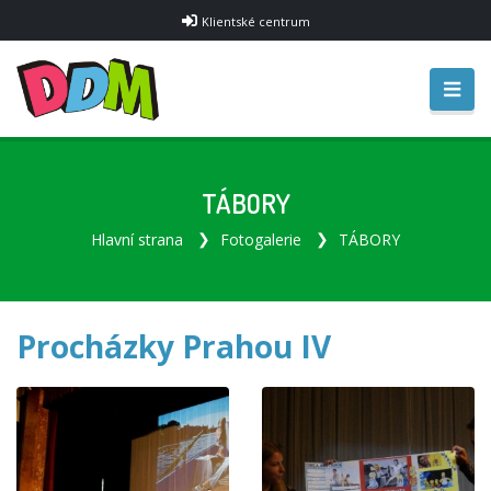
Klientské centrum
TÁBORY
Hlavní strana
Fotogalerie
TÁBORY
Procházky Prahou IV