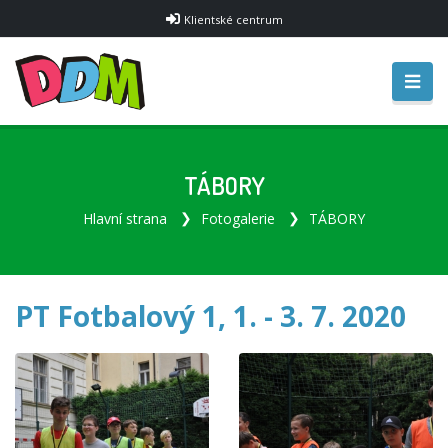
Klientské centrum
TÁBORY
Hlavní strana
Fotogalerie
TÁBORY
PT Fotbalový 1, 1. - 3. 7. 2020