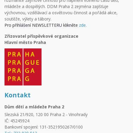
rozmanité zájmové činnosti pro naplnění volného času dětí,
mládeže a dospělých. DDM Praha 2 zejména zajišťuje
výchovnou, vzdělávací a osvětovou činnost a pořádá akce,
soutěže, výlety a tábory.
Pro přihlášení NEWSLETTERU klikněte
zde.
Zřizovatel příspěvkové organizace
Hlavní město Praha
Kontakt
Dům dětí a mládeže Praha 2
Slezská 21/920, 120 00 Praha 2 - Vinohrady
IČ: 45245924
Bankovní spojení: 131-3521950267/0100