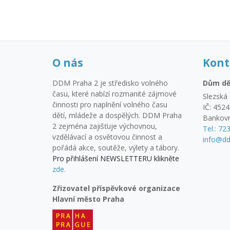
O nás
Kont
DDM Praha 2 je středisko volného
Dům dě
času, které nabízí rozmanité zájmové
Slezská 
činnosti pro naplnění volného času
IČ: 452
dětí, mládeže a dospělých. DDM Praha
Bankovn
2 zejména zajišťuje výchovnou,
Tel.: 72
vzdělávací a osvětovou činnost a
info@dd
pořádá akce, soutěže, výlety a tábory.
Pro přihlášení NEWSLETTERU klikněte
zde.
Zřizovatel příspěvkové organizace
Hlavní město Praha