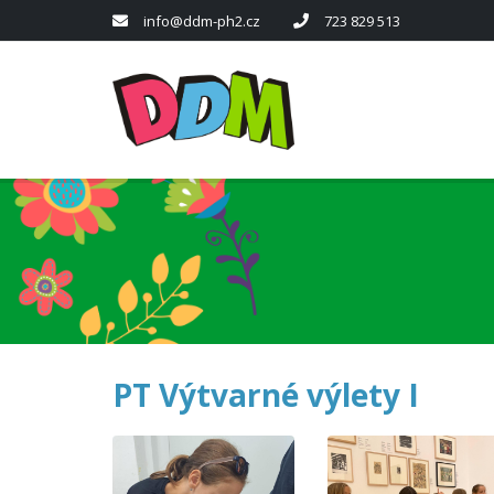
info@ddm-ph2.cz
723 829 513
PT Výtvarné výlety I