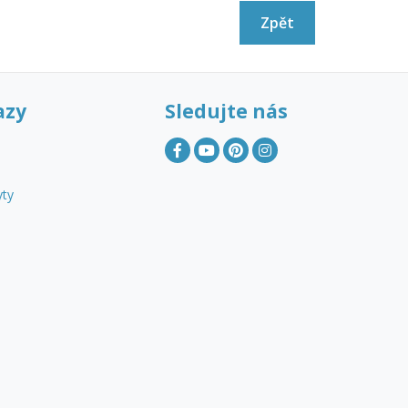
Zpět
azy
Sledujte nás
yty