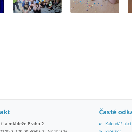
akt
Časté odk
tí a mládeže Praha 2
Kalendář akcí
21/920, 120 00 Praha 2 - Vinohrady
Kroužky