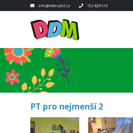
info@ddm-ph2.cz
723 829 513
PT pro nejmenší 2