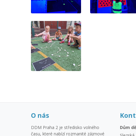
O nás
Kont
DDM Praha 2 je středisko volného
Dům dě
času, které nabízí rozmanité zájmové
Slezská 