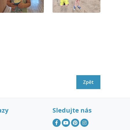
Zpět
azy
Sledujte nás