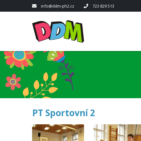
info@ddm-ph2.cz
723 829 513
PT Sportovní 2