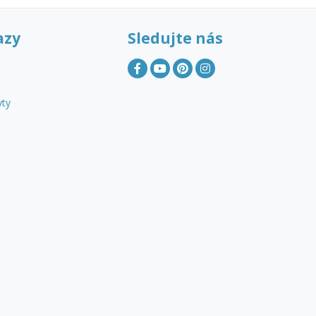
azy
Sledujte nás
yty