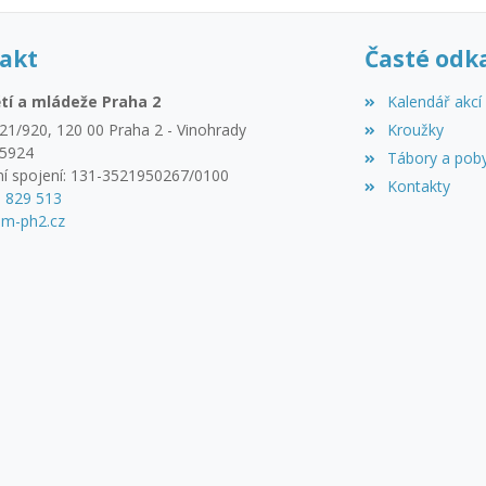
akt
Časté odk
tí a mládeže Praha 2
Kalendář akcí
21/920, 120 00 Praha 2 - Vinohrady
Kroužky
45924
Tábory a pob
í spojení: 131-3521950267/0100
Kontakty
3 829 513
m-ph2.cz