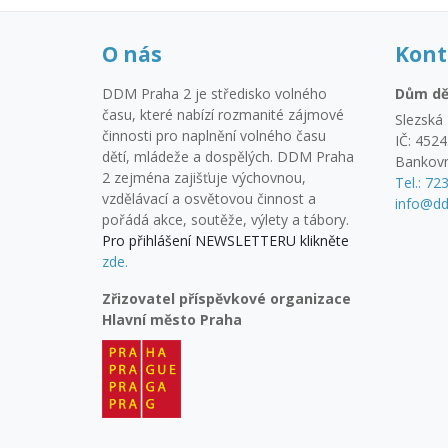
O nás
Kont
DDM Praha 2 je středisko volného
Dům dě
času, které nabízí rozmanité zájmové
Slezská 
činnosti pro naplnění volného času
IČ: 452
dětí, mládeže a dospělých. DDM Praha
Bankovn
2 zejména zajišťuje výchovnou,
Tel.: 72
vzdělávací a osvětovou činnost a
info@dd
pořádá akce, soutěže, výlety a tábory.
Pro přihlášení NEWSLETTERU klikněte
zde.
Zřizovatel příspěvkové organizace
Hlavní město Praha