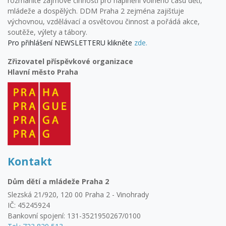
rozmanité zájmové činnosti pro naplnění volného času dětí,
mládeže a dospělých. DDM Praha 2 zejména zajišťuje
výchovnou, vzdělávací a osvětovou činnost a pořádá akce,
soutěže, výlety a tábory.
Pro přihlášení NEWSLETTERU klikněte
zde.
Zřizovatel příspěvkové organizace
Hlavní město Praha
Kontakt
Dům dětí a mládeže Praha 2
Slezská 21/920, 120 00 Praha 2 - Vinohrady
IČ: 45245924
Bankovní spojení: 131-3521950267/0100