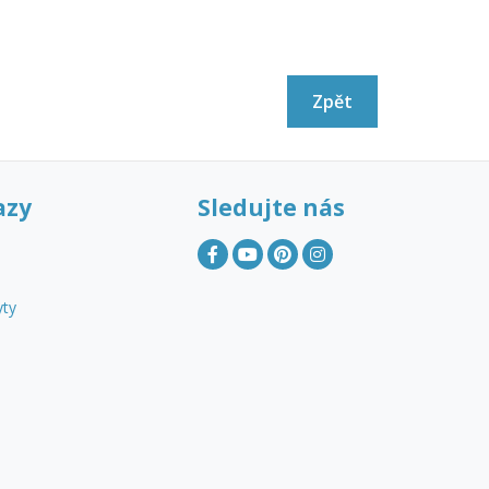
Zpět
azy
Sledujte nás
yty