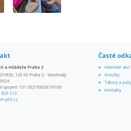
akt
Časté odk
tí a mládeže Praha 2
Kalendář akcí
21/920, 120 00 Praha 2 - Vinohrady
Kroužky
45924
Tábory a pob
í spojení: 131-3521950267/0100
Kontakty
3 829 513
m-ph2.cz