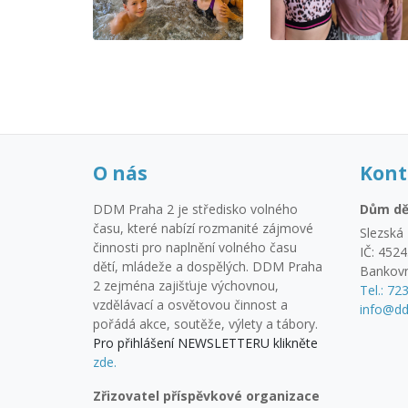
O nás
Kont
DDM Praha 2 je středisko volného
Dům dě
času, které nabízí rozmanité zájmové
Slezská 
činnosti pro naplnění volného času
IČ: 452
dětí, mládeže a dospělých. DDM Praha
Bankovn
2 zejména zajišťuje výchovnou,
Tel.: 72
vzdělávací a osvětovou činnost a
info@dd
pořádá akce, soutěže, výlety a tábory.
Pro přihlášení NEWSLETTERU klikněte
zde.
Zřizovatel příspěvkové organizace