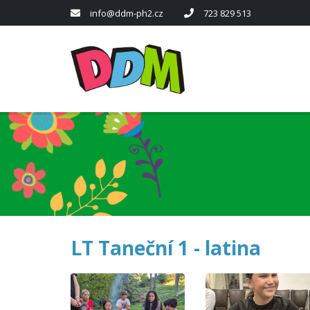
info@ddm-ph2.cz
723 829 513
LT Taneční 1 - latina