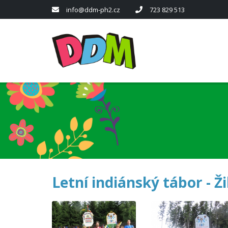
info@ddm-ph2.cz
723 829 513
Letní indiánský tábor - Ž