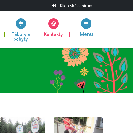
Klientské centrum
Tábory a
Kontakty
Menu
pobyty