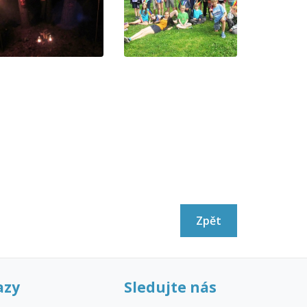
Zpět
azy
Sledujte nás