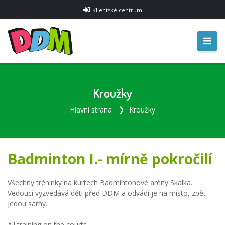
Klientské centrum
Kroužky
Hlavní strana
Kroužky
Badminton I.- mírně pokročilí
Všechny tréninky na kurtech Badmintonové arény Skalka.
Vedoucí vyzvedává děti před DDM a odvádí je na místo, zpět
jedou samy.
All training on the courts.