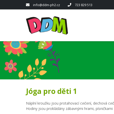
info@ddm-ph2.cz
723 829 513
Jóga pro děti 1
Náplní kroužku jsou protahovací cvičení, dechová cvi
Hodiny jsou prokládány zábavnými hrami, písničkami 