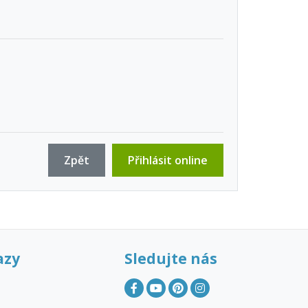
Zpět
Přihlásit online
azy
Sledujte nás