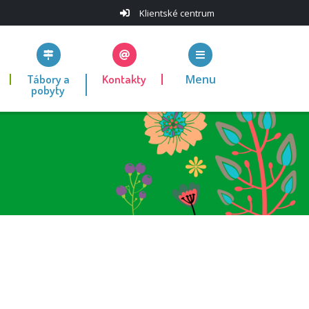
Klientské centrum
Tábory a
Kontakty
Menu
pobyty