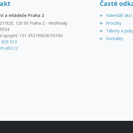
akt
Časté odk
tí a mládeže Praha 2
Kalendář akcí
21/920, 120 00 Praha 2 - Vinohrady
Kroužky
45924
Tábory a pob
í spojení: 131-3521950267/0100
Kontakty
3 829 513
m-ph2.cz