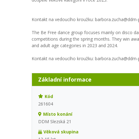
Kontakt na vedoucího kroužku: barbora.zucha@ddm-p
The Be Free dance group focuses mainly on disco dan
competitions during the spring months. They win award
and adult age categories in 2023 and 2024.
Kontakt na vedoucího kroužku: barbora.zucha@ddm-p
Základní informace
Kód
261604
Místo konání
DDM Slezská 21
Věková skupina