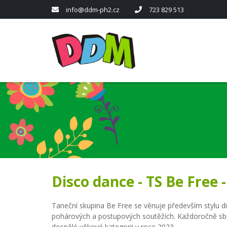
info@ddm-ph2.cz
723 829 513
Disco dance - TS Be Free -
Taneční skupina Be Free se věnuje především stylu di
pohárových a postupových soutěžích. Každoročně sbíraj
dospělé věkové kategorii v roce 2023.