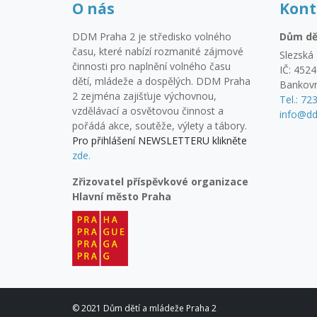
O nás
Kont
DDM Praha 2 je středisko volného
Dům dě
času, které nabízí rozmanité zájmové
Slezská 
činnosti pro naplnění volného času
IČ: 452
dětí, mládeže a dospělých. DDM Praha
Bankovn
2 zejména zajišťuje výchovnou,
Tel.: 72
vzdělávací a osvětovou činnost a
info@dd
pořádá akce, soutěže, výlety a tábory.
Pro přihlášení NEWSLETTERU klikněte
zde.
Zřizovatel příspěvkové organizace
Hlavní město Praha
© 2021 Dům dětí a mládeže Praha 2