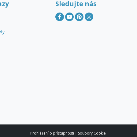
azy
Sledujte nás
yty
Prohlášení o přístupnosti
|
Soubory Cookie