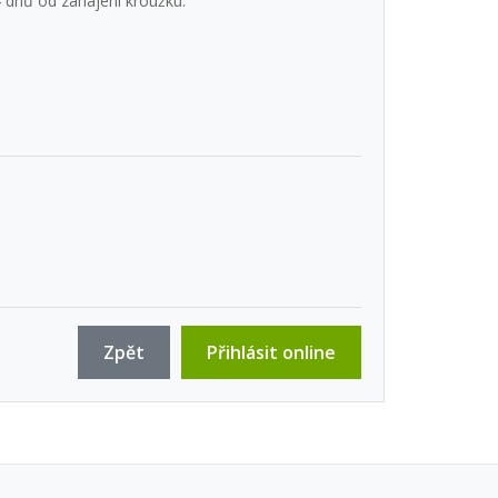
 dnů od zahájení kroužku.
Zpět
Přihlásit online