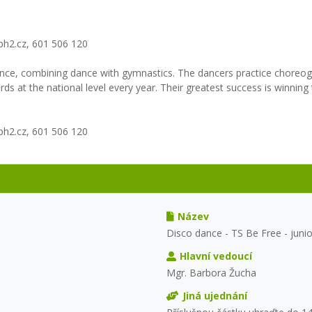
h2.cz, 601 506 120
ce, combining dance with gymnastics. The dancers practice choreogr
s at the national level every year. Their greatest success is winning 
h2.cz, 601 506 120
Název
Disco dance - TS Be Free - junio
Hlavní vedoucí
Mgr. Barbora Žucha
Jiná ujednání