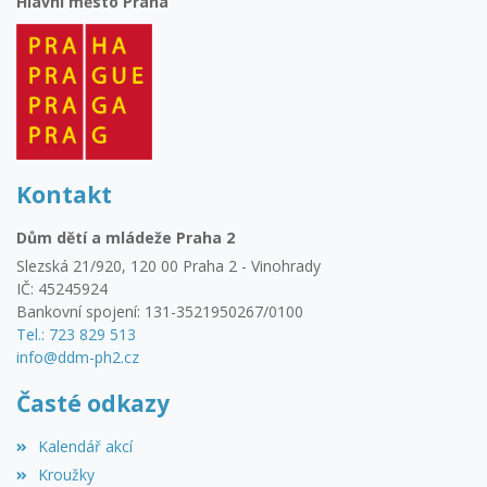
Hlavní město Praha
Kontakt
Dům dětí a mládeže Praha 2
Slezská 21/920, 120 00 Praha 2 - Vinohrady
IČ: 45245924
Bankovní spojení: 131-3521950267/0100
Tel.: 723 829 513
info@ddm-ph2.cz
Časté odkazy
Kalendář akcí
Kroužky