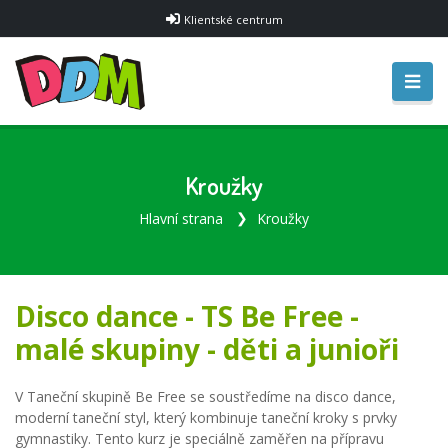
Klientské centrum
Kroužky
Hlavní strana
Kroužky
Disco dance - TS Be Free -
malé skupiny - děti a junioři
V Taneční skupině Be Free se soustředíme na disco dance,
moderní taneční styl, který kombinuje taneční kroky s prvky
gymnastiky. Tento kurz je speciálně zaměřen na přípravu