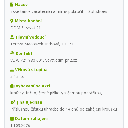
Název
Irské tance začátečníci a mírně pokročilí – Softshoes
Místo konání
DDM Slezská 21
Hlavní vedoucí
Tereza Macoszek Jindrová, T.C.R.G.
Kontakt
VDV, 721 980 001, vdv@ddm-ph2.cz
Věková skupina
5-15 let
Vybavení na akci
kraťasy, tričko, černé piškoty s černou podrážkou,
Jiná ujednání
Příslušnou částku uhraďte do 14 dnů od zahájení kroužku.
Datum zahájení
14.09.2026