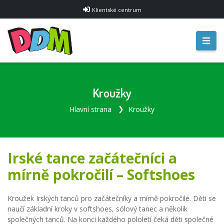
Klientské centrum
Kroužky
Hlavní strana
Kroužky
Irské tance začátečníci a
mírně pokročilí – Softshoes
Kroužek Irských tanců pro začátečníky a mírně pokročilé. Děti se
naučí základní kroky v softshoes, sólový tanec a několik
společných tanců. Na konci každého pololetí čeká děti společné