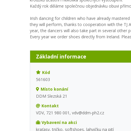
Každý rok děláme společnou objednávku obuvi přímo z
Irish dancing for children who have already mastered 
they will perform, thanks to cooperation with the TJ 
year, the dancers will also take part in several other
Every year we order shoes directly from Ireland. Pleas
Základní informace
Kód
561603
Místo konání
DDM Slezská 21
Kontakt
VDV, 721 980 001, vdv@ddm-ph2.cz
Vybavení na akci
kraťasy, tričko, softshoes, lahvičku na pití