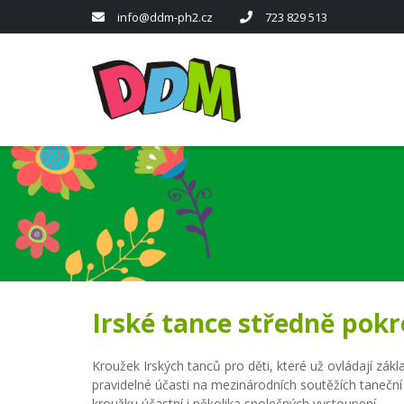
info@ddm-ph2.cz
723 829 513
Irské tance středně pokro
Kroužek Irských tanců pro děti, které už ovládají zákla
pravidelné účasti na mezinárodních soutěžích taneční
kroužku účastní i několika společných vystoupení.