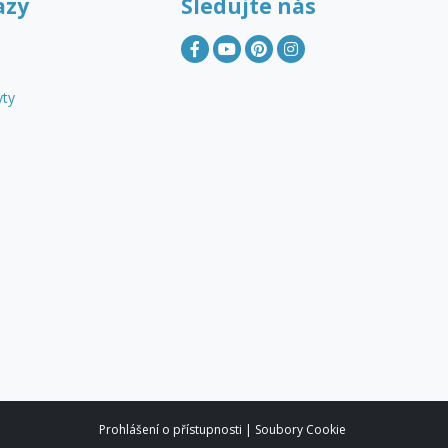
azy
Sledujte nás
yty
Prohlášení o přístupnosti
|
Soubory Cookie