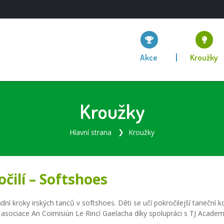
Akce
Kroužky
Kroužky
Hlavní strana
Kroužky
čilí – Softshoes
dní kroky irských tanců v softshoes. Děti se učí pokročilejší taneční k
 asociace An Coimisiún Le Rincí Gaelacha díky spolupráci s TJ Academ