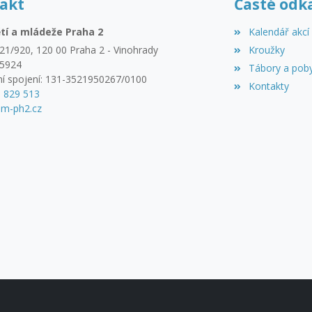
akt
Časté odk
tí a mládeže Praha 2
Kalendář akcí
21/920, 120 00 Praha 2 - Vinohrady
Kroužky
45924
Tábory a pob
í spojení: 131-3521950267/0100
Kontakty
3 829 513
m-ph2.cz