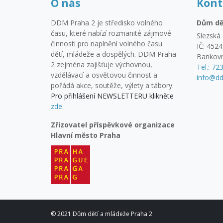
O nás
Kont
DDM Praha 2 je středisko volného
Dům dě
času, které nabízí rozmanité zájmové
Slezská 
činnosti pro naplnění volného času
IČ: 452
dětí, mládeže a dospělých. DDM Praha
Bankovn
2 zejména zajišťuje výchovnou,
Tel.: 72
vzdělávací a osvětovou činnost a
info@dd
pořádá akce, soutěže, výlety a tábory.
Pro přihlášení NEWSLETTERU klikněte
zde.
Zřizovatel příspěvkové organizace
Hlavní město Praha
© 2021 Dům dětí a mládeže Praha 2