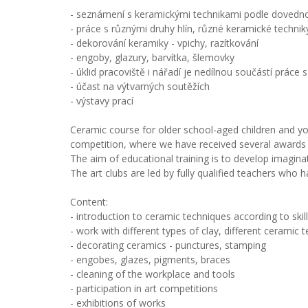
- seznámení s keramickými technikami podle dovedno
- práce s různými druhy hlín, různé keramické techni
- dekorování keramiky - vpichy, razítkování
- engoby, glazury, barvítka, šlemovky
- úklid pracoviště i nářadí je nedílnou součástí práce
- účast na výtvarných soutěžích
- výstavy prací
Ceramic course for older school-aged children and you
competition, where we have received several awards a
The aim of educational training is to develop imaginati
The art clubs are led by fully qualified teachers who 
Content:
- introduction to ceramic techniques according to skil
- work with different types of clay, different ceramic
- decorating ceramics - punctures, stamping
- engobes, glazes, pigments, braces
- cleaning of the workplace and tools
- participation in art competitions
- exhibitions of works