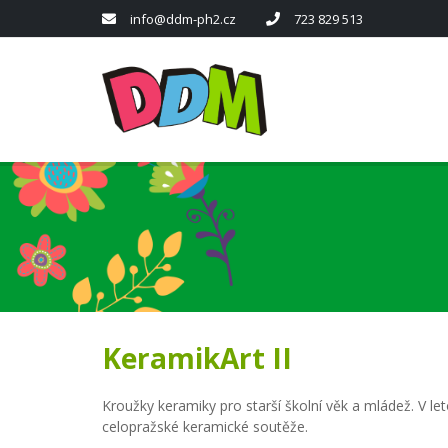
info@ddm-ph2.cz
723 829 513
KeramikArt II
Kroužky keramiky pro starší školní věk a mládež. V 
celopražské keramické soutěže.