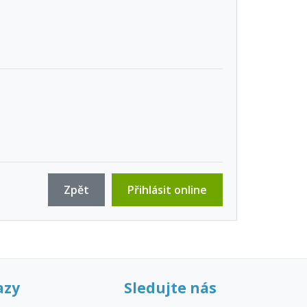
Zpět
Přihlásit online
azy
Sledujte nás