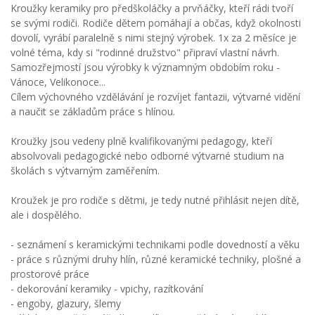
Kroužky keramiky pro předškoláčky a prvňáčky, kteří rádi tvoří
se svými rodiči. Rodiče dětem pomáhají a občas, když okolnosti
dovolí, vyrábí paralelně s nimi stejný výrobek. 1x za 2 měsíce je
volné téma, kdy si "rodinné družstvo" připraví vlastní návrh.
Samozřejmostí jsou výrobky k významným obdobím roku -
Vánoce, Velikonoce...
Cílem výchovného vzdělávání je rozvíjet fantazii, výtvarné vidění
a naučit se základům práce s hlínou.
Kroužky jsou vedeny plně kvalifikovanými pedagogy, kteří
absolvovali pedagogické nebo odborné výtvarné studium na
školách s výtvarným zaměřením.
Kroužek je pro rodiče s dětmi, je tedy nutné přihlásit nejen dítě,
ale i dospělého.
- seznámení s keramickými technikami podle dovedností a věku
- práce s různými druhy hlín, různé keramické techniky, plošné a
prostorové práce
- dekorování keramiky - vpichy, razítkování
- engoby, glazury, šlemy