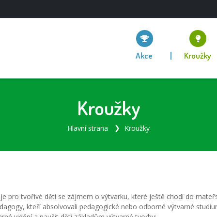
Akce
Kroužky
Kroužky
Hlavní strana
Kroužky
pro tvořivé děti se zájmem o výtvarku, které ještě chodí do mateřské
pedagogy, kteří absolvovali pedagogické nebo odborné výtvarné stud
arné vidění a naučit děti základům výtvarné tvorby: