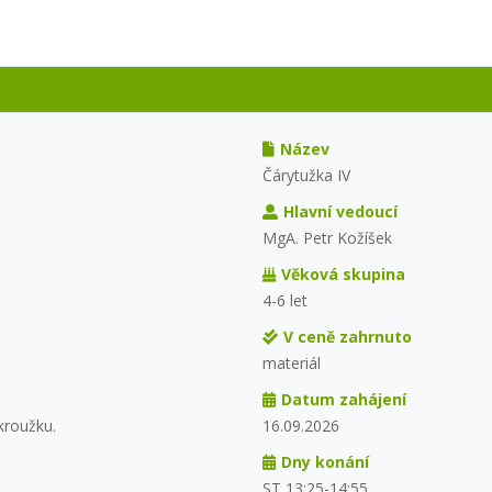
Název
Čárytužka IV
Hlavní vedoucí
MgA. Petr Kožíšek
Věková skupina
4-6 let
V ceně zahrnuto
materiál
Datum zahájení
kroužku.
16.09.2026
Dny konání
ST 13:25-14:55