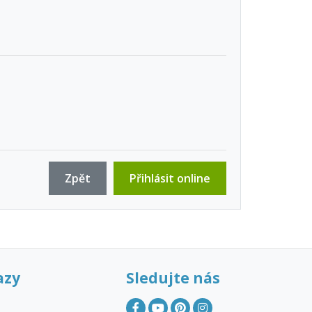
Zpět
Přihlásit online
azy
Sledujte nás