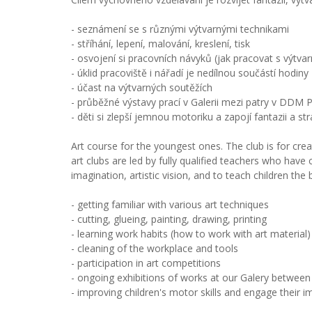
- seznámení se s různými výtvarnými technikami
- stříhání, lepení, malování, kreslení, tisk
- osvojení si pracovních návyků (jak pracovat s výtv
- úklid pracoviště i nářadí je nedílnou součástí hodiny
- účast na výtvarných soutěžích
- průběžné výstavy prací v Galerii mezi patry v DDM 
- děti si zlepší jemnou motoriku a zapojí fantazii a st
Art course for the youngest ones. The club is for creat
art clubs are led by fully qualified teachers who have
imagination, artistic vision, and to teach children the b
- getting familiar with various art techniques
- cutting, glueing, painting, drawing, printing
- learning work habits (how to work with art material)
- cleaning of the workplace and tools
- participation in art competitions
- ongoing exhibitions of works at our Galery between
- improving children's motor skills and engage their 