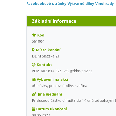
Facebookové stránky Výtvarné dílny Vinohrady
Základní informace
Kód
561904
Místo konání
DDM Slezská 21
Kontakt
VDV, 602 614 326, vdv@ddm-ph2.cz
Vybavení na akci
přezůvky, pracovní oděv, svačina
Jiná ujednání
Příslušnou částku uhraďte do 14 dnů od zahájení 
Datum ukončení
09.06.2027