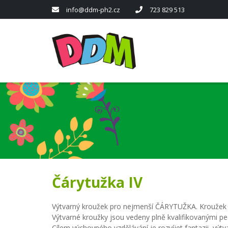
info@ddm-ph2.cz
723 829 513
Čárytužka IV
Výtvarný kroužek pro nejmenší ČÁRYTUŽKA. Kroužek je 
Výtvarné kroužky jsou vedeny plně kvalifikovanými 
Cílem výchovného vzdělávání je rozvíjet fantazii, výtv