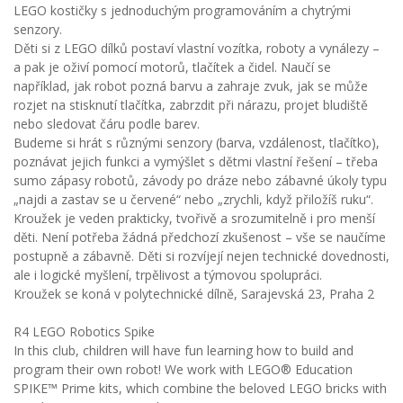
LEGO kostičky s jednoduchým programováním a chytrými
senzory.
Děti si z LEGO dílků postaví vlastní vozítka, roboty a vynálezy –
a pak je oživí pomocí motorů, tlačítek a čidel. Naučí se
například, jak robot pozná barvu a zahraje zvuk, jak se může
rozjet na stisknutí tlačítka, zabrzdit při nárazu, projet bludiště
nebo sledovat čáru podle barev.
Budeme si hrát s různými senzory (barva, vzdálenost, tlačítko),
poznávat jejich funkci a vymýšlet s dětmi vlastní řešení – třeba
sumo zápasy robotů, závody po dráze nebo zábavné úkoly typu
„najdi a zastav se u červené“ nebo „zrychli, když přiložíš ruku“.
Kroužek je veden prakticky, tvořivě a srozumitelně i pro menší
děti. Není potřeba žádná předchozí zkušenost – vše se naučíme
postupně a zábavně. Děti si rozvíjejí nejen technické dovednosti,
ale i logické myšlení, trpělivost a týmovou spolupráci.
Kroužek se koná v polytechnické dílně, Sarajevská 23, Praha 2
R4 LEGO Robotics Spike
In this club, children will have fun learning how to build and
program their own robot! We work with LEGO® Education
SPIKE™ Prime kits, which combine the beloved LEGO bricks with