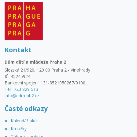
Kontakt
Dům dětí a mládeže Praha 2
Slezská 21/920, 120 00 Praha 2 - Vinohrady
IČ: 45245924
Bankovní spojení: 131-3521950267/0100
Tel.: 723 829 513
info@ddm-ph2.cz
Časté odkazy
Kalendář akcí
Kroužky
Tábory a pobyty