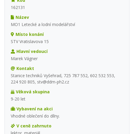
Kód
162131
Název
MO1 Letecké a lodní modelářství
Místo konání
STV Vratislavova 15
Hlavní vedoucí
Marek Vágner
Kontakt
Stanice techniků Vyšehrad, 725 787 552, 602 532 553,
224 920 805, stv@ddm-ph2.cz
Věková skupina
9-20 let
Vybavení na akci
Vhodné oblečení do dílny.
V ceně zahrnuto
lektor, materiál