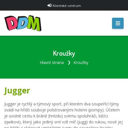
Klientské centrum
Kroužky
Hlavní strana
Kroužky
Jugger
Jugger je rychlý a týmový sport, při kterém dva soupeřící týmy
svádí na hřišti souboje polstrovanými holemi (pompy). Účelem
je uvolnit cestu k bráně (hnízdu) svému spoluhráči, běžci
(qwikovi), který jako jediný smí vzít míč (jugg) do rukou, nosit jej
po hřišti a skórovat umístěním juggu do soupeřovy branky