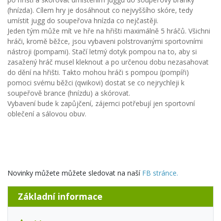
(hnízda). Cílem hry je dosáhnout co nejvyššího skóre, tedy
umístit jugg do soupeřova hnízda co nejčastěji.
Jeden tým může mít ve hře na hřišti maximálně 5 hráčů. Všichni
hráči, kromě běžce, jsou vybaveni polstrovanými sportovními
nástroji (pompami). Stačí letmý dotyk pompou na to, aby si
zasažený hráč musel kleknout a po určenou dobu nezasahovat
do dění na hřišti. Takto mohou hráči s pompou (pompíři)
pomoci svému běžci (qwikovi) dostat se co nejrychleji k
soupeřově brance (hnízdu) a skórovat.
Vybavení bude k zapůjčení, zájemci potřebují jen sportovní
oblečení a sálovou obuv.
Novinky můžete můžete sledovat na naší
FB stránce.
Základní informace