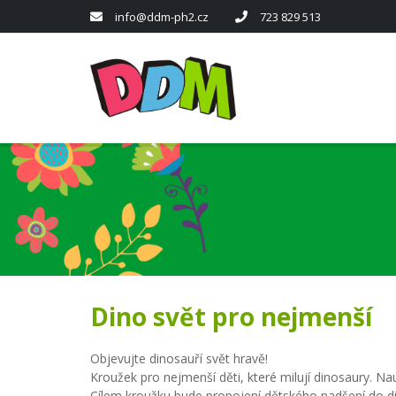
info@ddm-ph2.cz
723 829 513
Dino svět pro nejmenší
Objevujte dinosauří svět hravě!
Kroužek pro nejmenší děti, které milují dinosaury. Nauč
Cílem kroužku bude propojení dětského nadšení do di