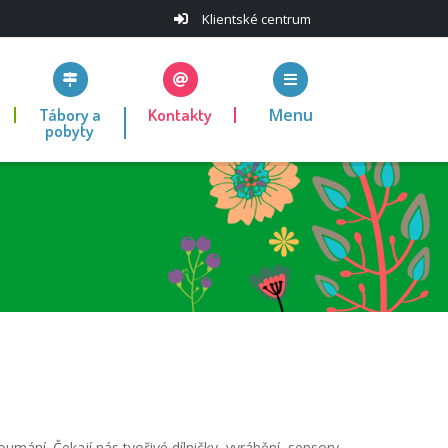
Klientské centrum
Tábory a
Kontakty
Menu
pobyty
ání. Čekají nás tvořivé dílničky, vyrábění, sensory