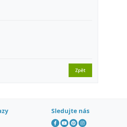
Zpět
azy
Sledujte nás