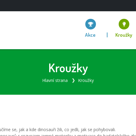
Akce
Kroužky
Kroužky
Hlavní strana
Kroužky
íme se, jak a kde dinosauři žili, co jedli, jak se pohybovali.
nosaurů s rozvojem jemné motoriky a motivace do badatelského zkoum