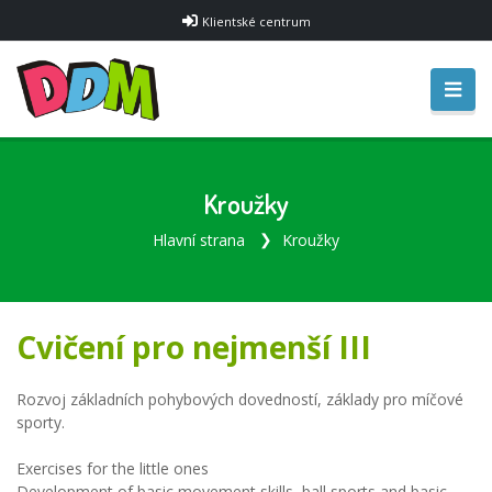
Klientské centrum
Kroužky
Hlavní strana
Kroužky
Cvičení pro nejmenší III
Rozvoj základních pohybových dovedností, základy pro míčové
sporty.
Exercises for the little ones
Development of basic movement skills, ball sports and basic