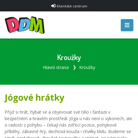
Klientské centrum
Kroužky
Hlavní strana
Kroužky
Jógové hrátky
Přijď si hrát, hýbat se a objevovat své tělo i fantazii v
bezpečném a hravém prostředí. Jóga u nás není o výkonech, ale
o radosti z pohybu – čekají nás zvířecí pozice, pohybové
příběhy, zábavné hry, dechová kouzla i chvilky klidu. Budeme se
smát, protahovat, zkoušet rovnováhu a vnímat, co nám naše