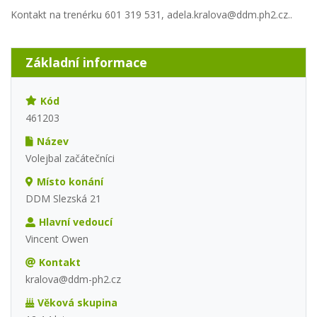
Kontakt na trenérku 601 319 531, adela.kralova@ddm.ph2.cz..
Základní informace
Kód
461203
Název
Volejbal začátečníci
Místo konání
DDM Slezská 21
Hlavní vedoucí
Vincent Owen
Kontakt
kralova@ddm-ph2.cz
Věková skupina