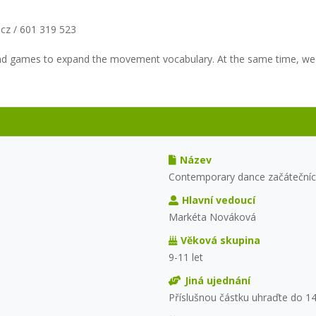
cz / 601 319 523
and games to expand the movement vocabulary. At the same time, we w
Název
Contemporary dance začátečníc
Hlavní vedoucí
Markéta Nováková
Věková skupina
9-11 let
Jiná ujednání
Příslušnou částku uhraďte do 1