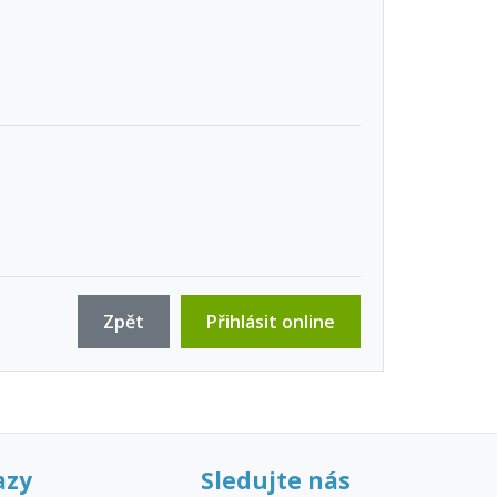
Zpět
Přihlásit online
azy
Sledujte nás