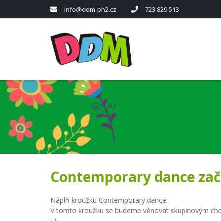
info@ddm-ph2.cz
723 829 513
Contemporary dance zač
Náplň kroužku Contemporary dance:
V tomto kroužku se budeme věnovat skupinovým choreog
:-)