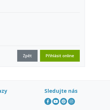
Zpět
Přihlásit online
azy
Sledujte nás