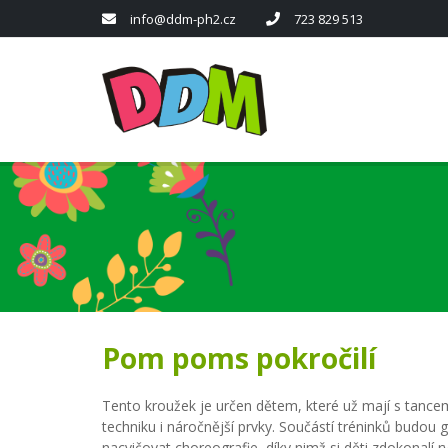
info@ddm-ph2.cz
723 829 513
Pom poms pokročilí
Tento kroužek je určen dětem, které už mají s tancem
techniku i náročnější prvky. Součástí tréninků budou
nacvičovat choreografie, díky nimž si děti zdokonalí r