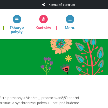
Klientské centrum
Tábory a
Kontakty
Menu
pobyty
ráci s pompony (třásněmi), propracovanější taneční
koordinaci a synchronizaci pohybu. Postupně budeme