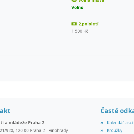
Volná místa
Volno
2.pololetí
1 500 Kč
akt
Časté odk
tí a mládeže Praha 2
Kalendář akcí
21/920, 120 00 Praha 2 - Vinohrady
Kroužky