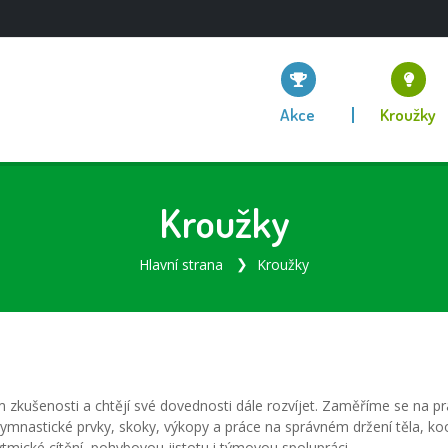
Akce
Kroužky
Kroužky
Hlavní strana
Kroužky
 zkušenosti a chtějí své dovednosti dále rozvíjet. Zaměříme se na p
 gymnastické prvky, skoky, výkopy a práce na správném držení těla, 
ytmické cítění, pohybovou jistotu i týmovou spolupráci.