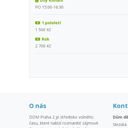
Dny konání
PO 15:00-16:30
1.pololetí
1 500 Kč
Rok
2 700 Kč
O nás
Kont
DDM Praha 2 je středisko volného
Dům dě
času, které nabízí rozmanité zájmové
Slezská 