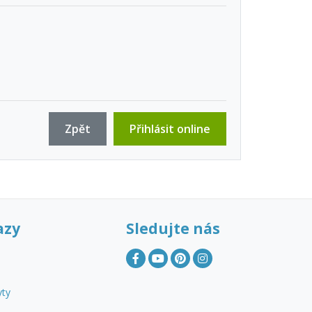
Zpět
Přihlásit online
azy
Sledujte nás
yty