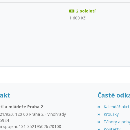
2.pololetí
1 600 Kč
akt
Časté odk
tí a mládeže Praha 2
Kalendář akcí
21/920, 120 00 Praha 2 - Vinohrady
Kroužky
45924
Tábory a pob
í spojení: 131-3521950267/0100
Kontakty