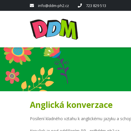
info@ddm-ph2.cz
723 829 513
Anglická konverzace
Posílení kladného vztahu k anglickému jazyku a schop
Kroužek je pod oddělením PR - pr@ddm-ph2.cz.