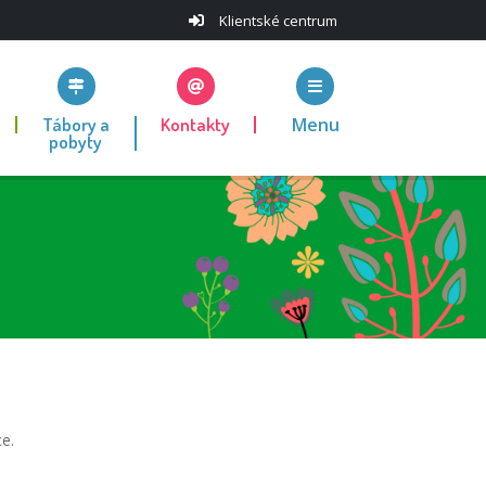
Klientské centrum
Tábory a
Kontakty
Menu
pobyty
e.