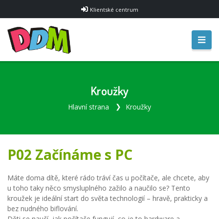
Klientské centrum
Kroužky
Hlavní strana
Kroužky
P02 Začínáme s PC
Máte doma dítě, které rádo tráví čas u počítače, ale chcete, aby
u toho taky něco smysluplného zažilo a naučilo se? Tento
kroužek je ideální start do světa technologií – hravě, prakticky a
bez nudného biflování.
Děti se naučí, jak počítače fungují, co je to hardware a