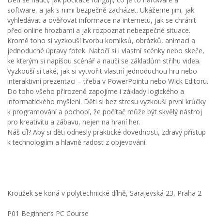
software, a jak s nimi bezpečně zacházet. Ukážeme jim, jak
vyhledávat a ověřovat informace na internetu, jak se chránit
před online hrozbami a jak rozpoznat nebezpečné situace.
Kromě toho si vyzkouší tvorbu komiksů, obrázků, animací a
jednoduché úpravy fotek. Natočí si i vlastní scénky nebo skeče,
ke kterým si napíšou scénář a naučí se základům střihu videa.
Vyzkouší si také, jak si vytvořit vlastní jednoduchou hru nebo
interaktivní prezentaci – třeba v PowerPointu nebo Wick Editoru.
Do toho všeho přirozeně zapojíme i základy logického a
informatického myšlení. Děti si bez stresu vyzkouší první krůčky
k programování a pochopí, že počítač může být skvělý nástroj
pro kreativitu a zábavu, nejen na hraní her.
Náš cíl? Aby si děti odnesly praktické dovednosti, zdravý přístup
k technologiím a hlavně radost z objevování.
Kroužek se koná v polytechnické dílně, Sarajevská 23, Praha 2
P01 Beginner’s PC Course