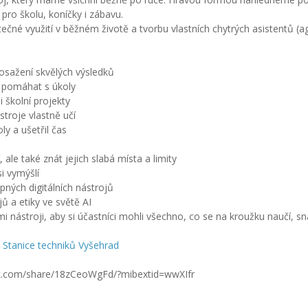
 pro školu, koníčky i zábavu.
ečné využití v běžném životě a tvorbu vlastních chytrých asistentů 
dosažení skvělých výsledků
ně pomáhat s úkoly
 školní projekty
stroje vlastně učí
ly a ušetřil čas
ale také znát jejich slabá místa a limity
si vymýšlí
pných digitálních nástrojů
 a etiky ve světě AI
ástroji, aby si účastníci mohli všechno, co se na kroužku naučí, sn
:
Stanice techniků Vyšehrad
ok.com/share/18zCeoWgFd/?mibextid=wwXIfr