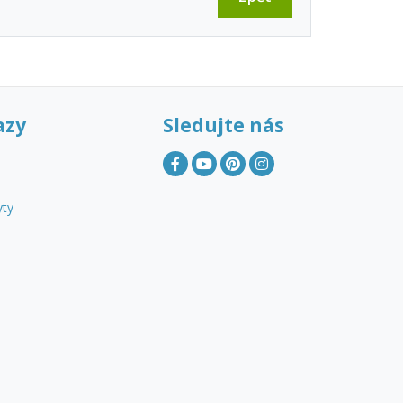
azy
Sledujte nás
yty