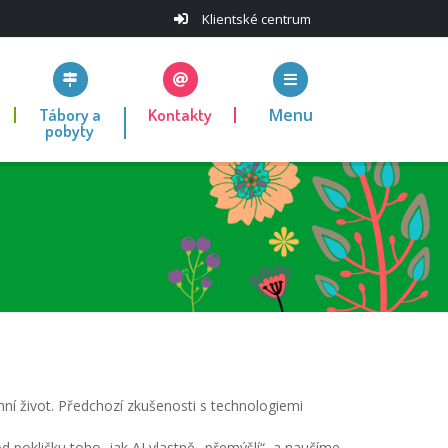
Klientské centrum
Tábory a
Kontakty
Menu
pobyty
enní život. Předchozí zkušenosti s technologiemi
 pokličku toho, jak AI vlastně „přemýšlí“, a naučíme