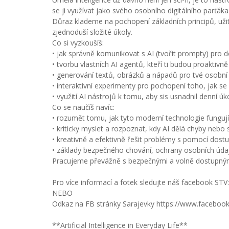
se ji využívat jako svého osobního digitálního parťáka
Důraz klademe na pochopení základních principů, užit
zjednoduší složité úkoly.
Co si vyzkoušíš:
• jak správně komunikovat s AI (tvořit prompty) pro 
• tvorbu vlastních AI agentů, kteří ti budou proaktiv
• generování textů, obrázků a nápadů pro tvé osobní i
• interaktivní experimenty pro pochopení toho, jak se 
• využití AI nástrojů k tomu, aby sis usnadnil denní úko
Co se naučíš navíc:
• rozumět tomu, jak tyto moderní technologie fungují, 
• kriticky myslet a rozpoznat, kdy AI dělá chyby nebo 
• kreativně a efektivně řešit problémy s pomocí dostu
• základy bezpečného chování, ochrany osobních údajů
Pracujeme převážně s bezpečnými a volně dostupnými n
Pro více informací a fotek sledujte náš facebook STV
NEBO
Odkaz na FB stránky Sarajevky https://www.facebo
**Artificial Intelligence in Everyday Life**