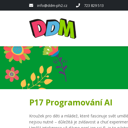
info@ddm-ph2.cz
723 829 513
P17 Programování AI
Kroužek pro děti a mládež, které fascinuje svět umělé
nejsou nutné – důležitá je zvídavost a chuť experime
Umělá inteligence už dávno není jen sci-fi, je to ná