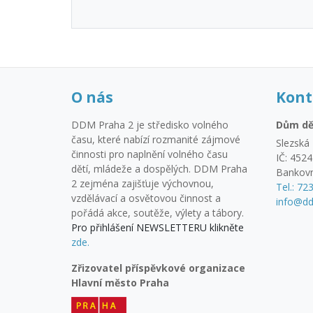
O nás
Kont
DDM Praha 2 je středisko volného
Dům dě
času, které nabízí rozmanité zájmové
Slezská 
činnosti pro naplnění volného času
IČ: 452
dětí, mládeže a dospělých. DDM Praha
Bankovn
2 zejména zajišťuje výchovnou,
Tel.: 72
vzdělávací a osvětovou činnost a
info@dd
pořádá akce, soutěže, výlety a tábory.
Pro přihlášení NEWSLETTERU klikněte
zde.
Zřizovatel příspěvkové organizace
Hlavní město Praha