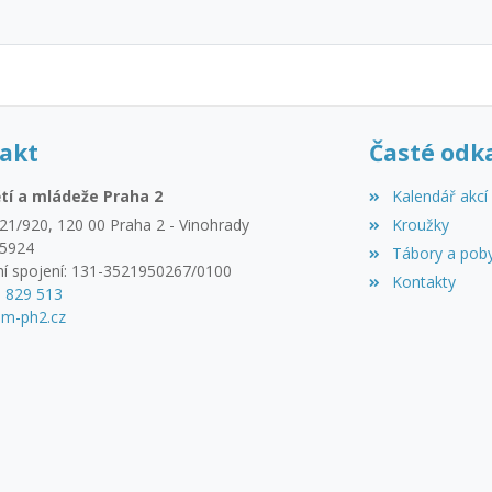
akt
Časté odk
tí a mládeže Praha 2
Kalendář akcí
21/920, 120 00 Praha 2 - Vinohrady
Kroužky
45924
Tábory a pob
í spojení: 131-3521950267/0100
Kontakty
3 829 513
m-ph2.cz