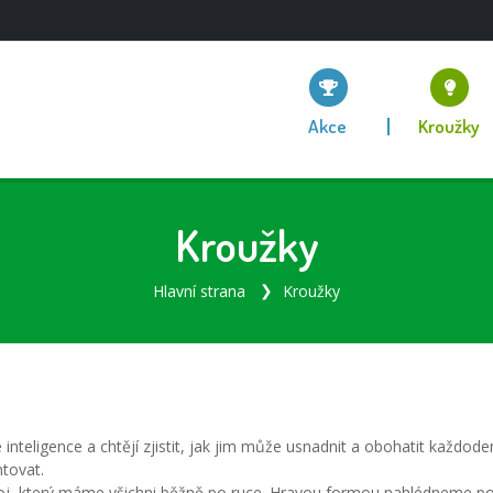
Akce
Kroužky
Kroužky
Hlavní strana
Kroužky
 inteligence a chtějí zjistit, jak jim může usnadnit a obohatit každod
ntovat.
stroj, který máme všichni běžně po ruce. Hravou formou nahlédneme pod