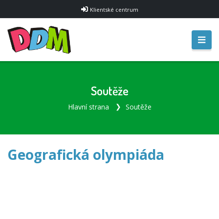
Klientské centrum
Soutěže
Hlavní strana
Soutěže
Geografická olympiáda