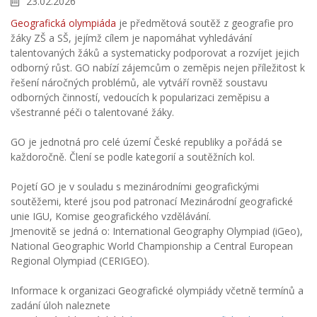
23.02.2026
Geografická olympiáda
je předmětová soutěž z geografie pro
žáky ZŠ a SŠ, jejímž cílem je napomáhat vyhledávání
talentovaných žáků a systematicky podporovat a rozvíjet jejich
odborný růst. GO nabízí zájemcům o zeměpis nejen příležitost k
řešení náročných problémů, ale vytváří rovněž soustavu
odborných činností, vedoucích k popularizaci zeměpisu a
všestranné péči o talentované žáky.
GO je jednotná pro celé území České republiky a pořádá se
každoročně. Člení se podle kategorií a soutěžních kol.
Pojetí GO je v souladu s mezinárodními geografickými
soutěžemi, které jsou pod patronací Mezinárodní geografické
unie IGU, Komise geografického vzdělávání.
Jmenovitě se jedná o: International Geography Olympiad (iGeo),
National Geographic World Championship a Central European
Regional Olympiad (CERIGEO).
Informace k organizaci Geografické olympiády včetně termínů a
zadání úloh naleznete