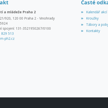
akt
Časté odk
tí a mládeže Praha 2
Kalendář akcí
21/920, 120 00 Praha 2 - Vinohrady
Kroužky
45924
Tábory a pob
í spojení: 131-3521950267/0100
Kontakty
3 829 513
m-ph2.cz