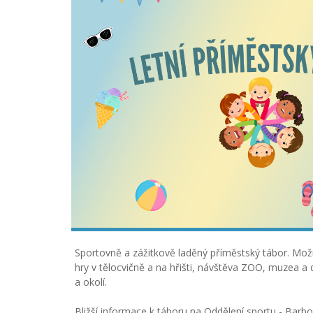
Sportovně a zážitkově laděný příměstský tábor. Možno
hry v tělocvičně a na hřišti, návštěva ZOO, muzea a 
a okolí.
Bližší informace k táboru na Oddělení sportu - Barb