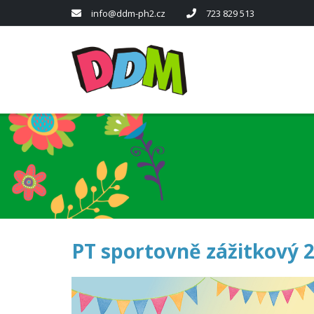
info@ddm-ph2.cz
723 829 513
PT sportovně zážitkový 