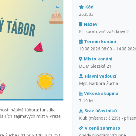
Kód
253503
Název
PT sportovně zážitkový 2
Termín konání
10.08.2026 08:00 - 14.08.202
Místo konání
DDM Slezská 21
Hlavní vedoucí
Mgr. Barbora Žucha
Věková skupina
7-10 let
sti náplně tábora: turistika,
Sraz účastníků
dalších zajímavých míst v Praze
Klub (místnost č.239) - příze
V ceně zahrnuto
obědy,program,vstupné
ora Žucha 601 506 120, 222 251