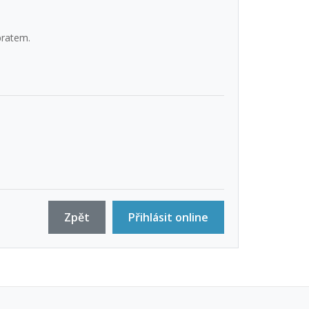
bratem.
Zpět
Přihlásit online