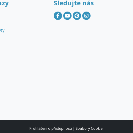
azy
Sledujte nás
yty
Prohlášení o přístupnosti
|
Soubory Cookie