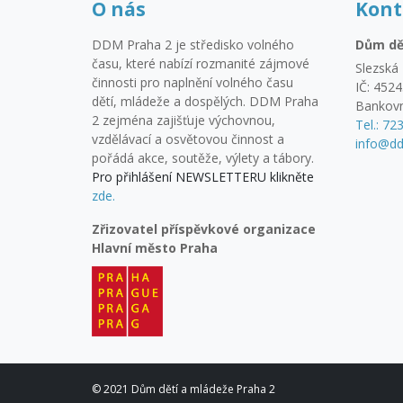
O nás
Kont
DDM Praha 2 je středisko volného
Dům dě
času, které nabízí rozmanité zájmové
Slezská 
činnosti pro naplnění volného času
IČ: 452
dětí, mládeže a dospělých. DDM Praha
Bankovn
2 zejména zajišťuje výchovnou,
Tel.: 72
vzdělávací a osvětovou činnost a
info@dd
pořádá akce, soutěže, výlety a tábory.
Pro přihlášení NEWSLETTERU klikněte
zde.
Zřizovatel příspěvkové organizace
Hlavní město Praha
© 2021 Dům dětí a mládeže Praha 2